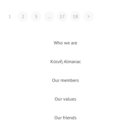
Posts
1
2
3
…
17
18
>
Navigation
Who we are
Kοινὴ Almanac
Our members
Our values
Our friends