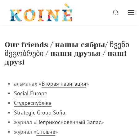
Skip
to
SEARCH
content
Our friends / нашы сябры/ ჩვენი
მეგობრები / наши друзья / наші
друзі
альманах «
Вторая навигация
»
Social Europe
Студреспубліка
Strategic Group Sofia
журнал «
Неприкосновенный Запас
»
журнал «
Спільне
»