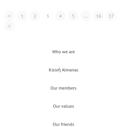
Posts
<
1
2
3
4
5
…
16
17
Navigation
>
Who we are
Kοινὴ Almanac
Our members
Our values
Our friends