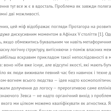
ення тут все ж є в вдосталь. Проблема як завжди поляга
аймні дві можливості.
ених, цей міф відображає погляди Протагора на розвит
о дуже дискусивним моментом в Афінах V століття [1]. О
ь, якщо обмежитись буквальним чи навіть метафорични
асну логічну структуру, витісняючи з-поміж власних м
айбільш яскравим прикладом такої непослідовності в м
 воно ніби вже існує, але відсутні якості, які мають б
іло як люди виживали певний час без навичок і техне 
сом-вогнем всього людства — ідея надто космополітична
ажали долучення до логосу — прерогативою саме еллінів
знаючого Зевса — не надто органічний вихід з проблем
, якого ми цілком можемо кваліфікувати як агностика. 
, отримаємо досить банальне узагальнення деяких поп