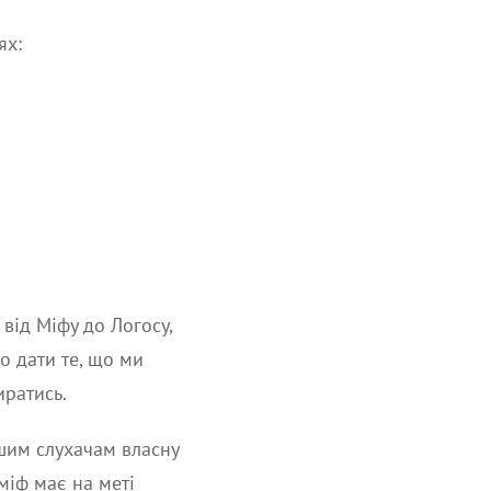
ях:
 від Міфу до Логосу,
о дати те, що ми
иратись.
ншим слухачам власну
міф має на меті