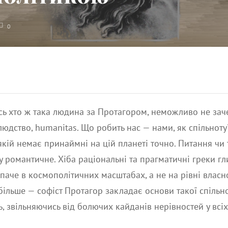
0
ь хто ж така людина за Протагором, неможливо не зач
людство, humanitas. Що робить нас — нами, як спільноту
 якій немає принаймні на цій планеті точно. Питання чи 
 романтичне. Хіба раціональні та прагматичні греки г
паче в космополітичних масштабах, а не на рівні власн
більше — софіст Протагор закладає основи такої спільнос
ь, звільняючись від болючих кайданів нерівностей у вс