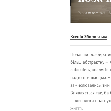
3 September 2021
Ксенія Зборовська
Почавши розбиратис
більш абстрактну — 
спільність, аналогів
надто по-німецькому
замислювались, тим 
Виявляється так, ба 
люди тільки прагнут
життя.