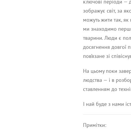
ключові періоди — д
зображує світ, за я
можуть жити так, як 
ми знаходимо перший
тварини. Люди є пол
досягнення довгої п
пов’язане зі співісн
На цьому поки завер
людства — і в розбор
ставленням до технік
І най буде з нами іс
Примітки: