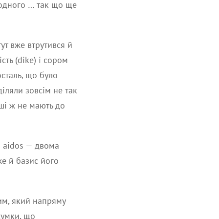
 одного … так що ще
ут вже втрутився й
ть (dike) і сором
осталь, що було
іляли зовсім не так
нші ж не мають до
а aidos — двома
е й базис його
им, який напряму
думки, що