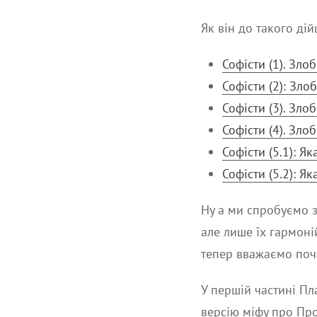
Як він до такого ді
Софісти (1). Зло
Софісти (2): Зло
Софісти (3). Зло
Софісти (4). Зло
Софісти (5.1): Я
Софісти (5.2): Я
Ну а ми спробуємо за
але лише їх гармоні
тепер вважаємо поча
У першій частині Пл
версію міфу про Про