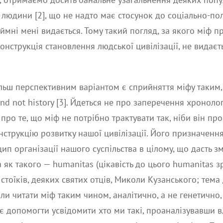
 людини [2], що не надто має стосунок до соціально-по
ймні мені видається. Тому такий погляд, за якого міф 
онструкція становлення людської цивілізації, не видаєт
льш перспективним варіантом є сприйняття міфу таким, 
and not history [3]. Йдеться не про заперечення хроноло
 а про те, що міф не потрібно трактувати так, ніби він пр
нструкцію розвитку нашої цивілізації. Його призначення
п організації нашого суспільства в цілому, що дасть з
 як такого — humanitas (цікавість до цього humanitas з
 стоїків, деяких святих отців, Миколи Кузанського; тема
оли читати міф таким чином, аналітично, а не генетично
є допомогти усвідомити хто ми такі, проаналізувавши в