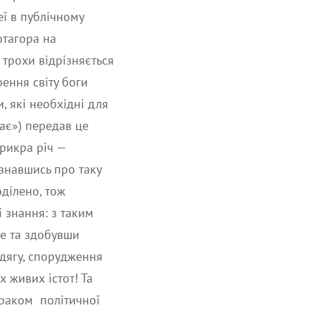
ї в публічному
отагора на
 трохи відрізняється
рення світу боги
 які необхідні для
ає») передав це
прикра річ —
знавшись про таку
оділено, тож
і знання: з таким
е та здобувши
дягу, спорудження
 живих істот! Та
браком політичної