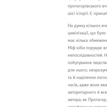
протагорівського вч
цієї історії. Є прин
На думку кількох вч
цивілізації, що бул
має кілька обмежен
Міф ніби порушує вл
непослідовностей. Н
побутування людства:
для нього; незрозум
та й наділення лого
часів, адже вони вв
авторитарного й все
автора, як Протагор
метафоричну оптику