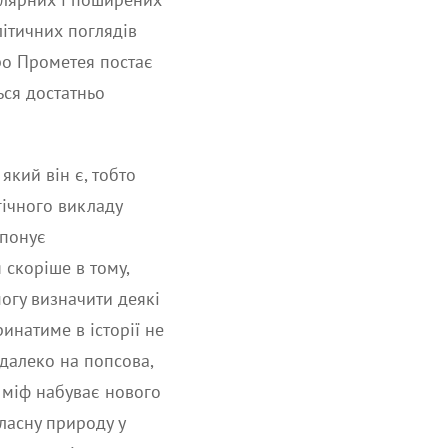
літичних поглядів
про Прометея постає
ься достатньо
який він є, тобто
гічного викладу
опонує
 скоріше в тому,
могу визначити деякі
ринатиме в історії не
 далеко на попсова,
, міф набуває нового
ласну природу у