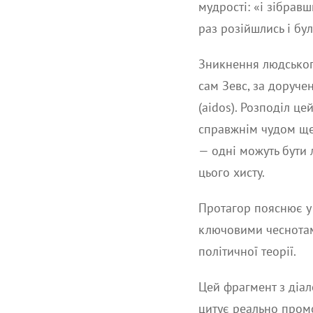
мудрості: «і зібрав
раз розійшлись і бул
Зникнення людського
сам Зевс, за доруче
(aidos). Розподіл це
справжнім чудом щед
— одні можуть бути 
цього хисту.
Протагор пояснює у 
ключовими чеснотами
політичної теорії.
Цей фрагмент з діал
цитує реально промо