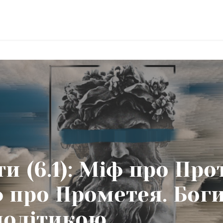
и (6.1): Міф про Про
ф про Прометея. Боги
політикою