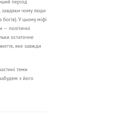
ерший період
е, завдяки чому люди
 богів). У цьому міфі
и — політичні
льки остаточне
життя, яке завжди
частині теми
 забудем з його