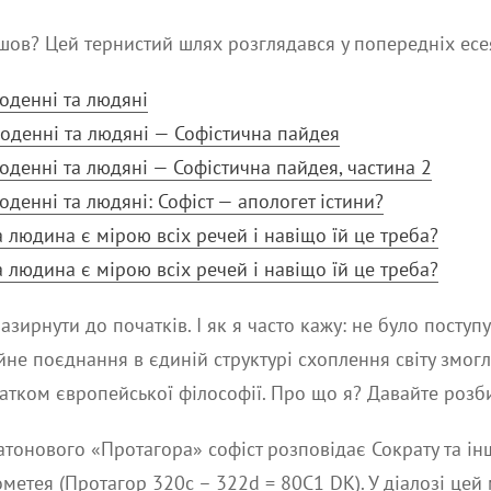
йшов? Цей тернистий шлях розглядався у попередніх есе
боденні та людяні
боденні та людяні — Софістична пайдея
боденні та людяні — Софістична пайдея, частина 2
боденні та людяні: Софіст — апологет істини?
ка людина є мірою всіх речей і навіщо їй це треба?
ка людина є мірою всіх речей і навіщо їй це треба?
зирнути до початків. І як я часто кажу: не було поступу
йне поєднання в єдиній структурі схоплення світу змогл
тком європейської філософії. Про що я? Давайте розб
атонового «Протагора» софіст розповідає Сократу та і
метея (Протагор 320c – 322d = 80C1 DK). У діалозі цей 