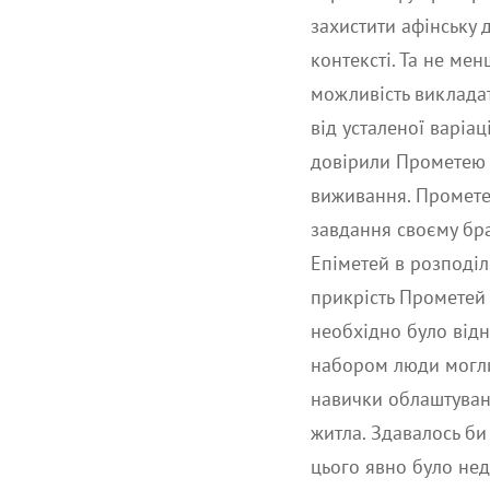
захистити афінську 
контексті. Та не ме
можливість викладат
від усталеної варіац
довірили Прометею н
виживання. Прометей
завдання своєму брат
Епіметей в розподіл
прикрість Прометей 
необхідно було відн
набором люди могли
навички облаштуванн
житла. Здавалось би
цього явно було нед