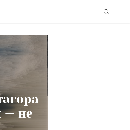
SEARCH
тагора
 — не