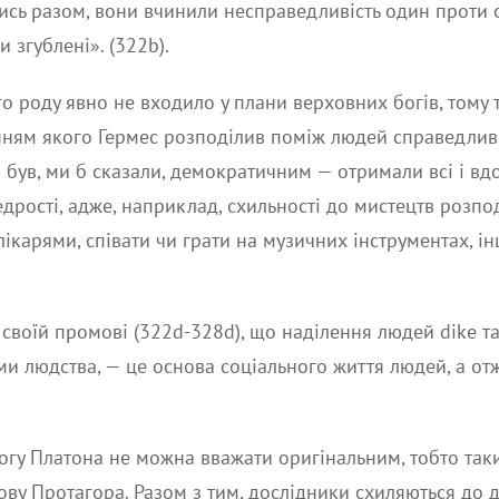
шись разом, вони вчинили несправедливість один проти
и згублені». (322b).
 роду явно не входило у плани верховних богів, тому т
нням якого Гермес розподілив поміж людей справедливіс
й був, ми б сказали, демократичним — отримали всі і вд
рості, адже, наприклад, схильності до мистецтв розпод
лікарями, співати чи грати на музичних інструментах, і
своїй промові (322d-328d), що наділення людей dike т
 людства, — це основа соціального життя людей, а отж
огу Платона не можна вважати оригінальним, тобто так
ву Протагора. Разом з тим, дослідники схиляються до 