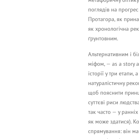
поглядів на прогрес
Протагора, як прина
як хронологічна рек
ґрунтовним.
Альтернативним і бі
міфом, — as a story 
історії у три етапи,
натуралістичну реко
щоб пояснити принци
суттєві риси людства
так часто — у ранніх
як може здатися). К
спрямування: він ма