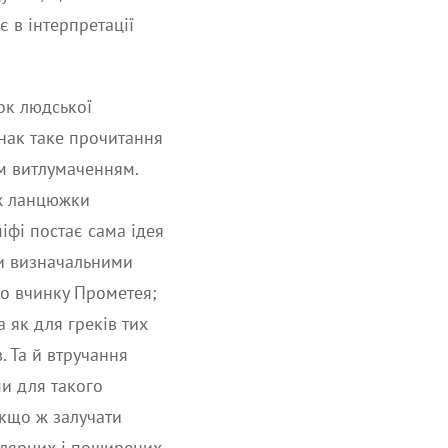
є в інтерпретації
ок людської
днак таке прочитання
м витлумаченням.
еж ланцюжки
іфі постає сама ідея
ути визначальними
до вчинку Прометея;
 як для греків тих
. Та й втручання
и для такого
Якщо ж залучати
улярних і поширених