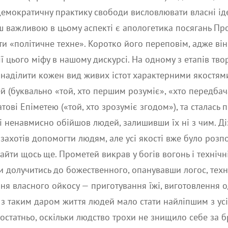
демократичну практику свободи висловлювати власні іде
нш важливою в цьому аспекті є апологетика посягань Пр
и «політичне техне». Коротко його переповім, адже він
ії цього міфу в нашому дискурсі. На одному з етапів тво
аділити кожен вид живих істот характерними якостями,
 (буквально «той, хто першим розуміє», «хто передбач
ові Епіметею («той, хто зрозуміє згодом»), та сталась 
і ненавмисно обійшов людей, залишивши їх ні з чим. Ді
захотів допомогти людям, але усі якості вже було розп
айти щось ще. Прометей викрав у богів вогонь і технічн
 долучитись до божественного, опанувавши логос, техн
я власного ойкосу — приготування їжі, виготовлення о
 з таким даром життя людей мало стати найліпшим з усіх
остатньо, оскільки людство трохи не знищило себе за 