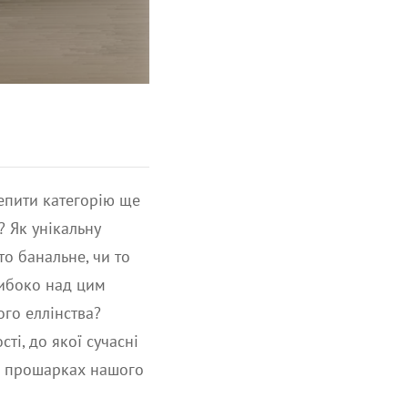
епити категорію ще
? Як унікальну
то банальне, чи то
либоко над цим
ого еллінства?
ті, до якої сучасні
іх прошарках нашого