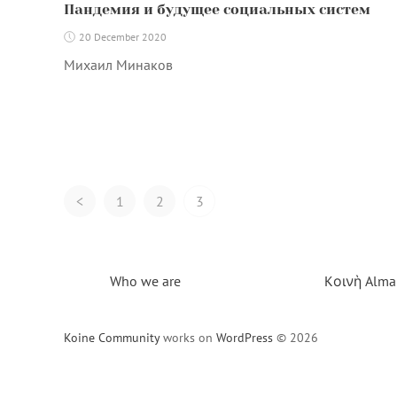
Пандемия и будущее социальных систем
20 December 2020
Михаил Минаков
Posts
<
1
2
3
Navigation
Who we are
Kοινὴ Alma
Koine Community
works on
WordPress
© 2026