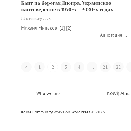
Кант на берегах Днепра. Украинское
кантоведение в 1970-х – 2020-х годах
6 February 2025
Михаил Минаков [1] [2]
_____________________________________ Аннотация….
Posts
<
1
2
3
4
…
21
22
Navigation
Who we are
Kοινὴ Alma
Koine Community
works on
WordPress
© 2026