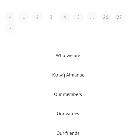
Posts
<
1
2
3
4
5
…
26
27
Navigation
>
Who we are
Kοινὴ Almanac
Our members
Our values
Our friends