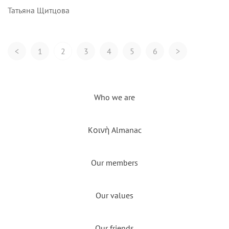
Татьяна Щитцова
Posts
<
1
2
3
4
5
6
>
Navigation
Who we are
Kοινὴ Almanac
Our members
Our values
Our friends