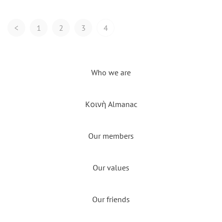
Posts
<
1
2
3
4
Navigation
Who we are
Kοινὴ Almanac
Our members
Our values
Our friends