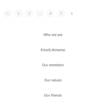
Posts
<
1
2
…
4
5
6
Navigation
Who we are
Kοινὴ Almanac
Our members
Our values
Our friends